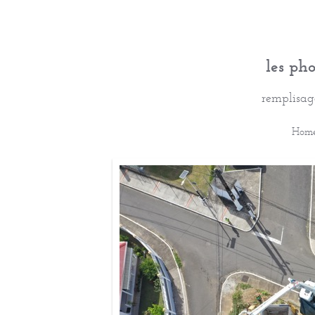
les ph
remplisa
Hom